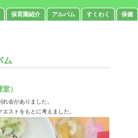
保育園紹介
アルバム
すくわく
保健
バム
理室）
別れ会がありました。
クエストをもとに考えました。