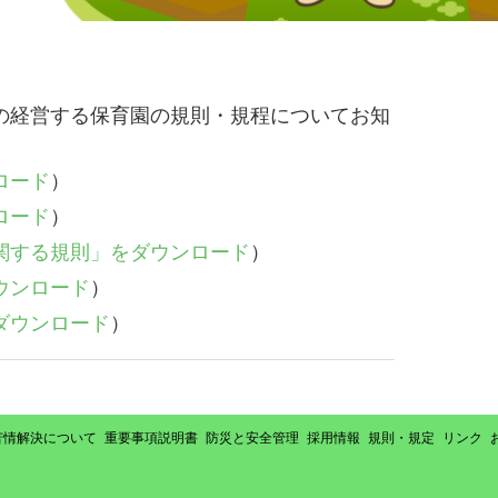
の経営する保育園の規則・規程についてお知
ロード
）
ロード
）
関する規則」をダウンロード
）
ウンロード
）
ダウンロード
）
苦情解決について
重要事項説明書
防災と安全管理
採用情報
規則・規定
リンク